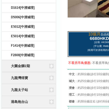
D1614[中浸城理]
D5006[中浸城理]
E5012[中浸城理]
10個月
自由租
E5014[中浸城理]
6680HK
[全期: HKD66
F1414[中浸城理]
[平台費: RMB2
[租期可於原租期的2
F2808[中浸城理]
不看房早鳥優惠:
不看房早鳥
大圍金獅2期
中文
：約30分鐘(步行10分鐘
九龍灣得寶
城大
：約25分鐘(步行10分鐘
浸會
：約25分鐘(步行10分鐘
九龍太子站
理工
：約30分鐘(步行10分鐘
港島炮台山
都會
：約30分鐘左右 (步行6