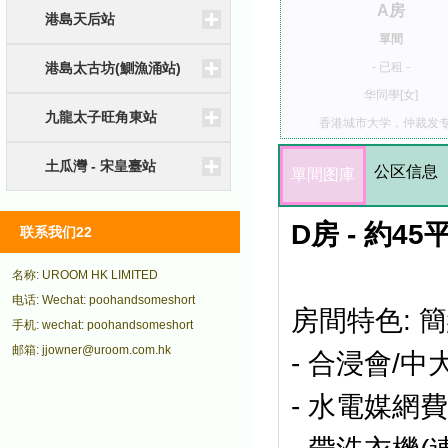
A房
港島天后站
單間
港島太古坊(鰂漁涌站)
- 已租 -
华同學[女]
九龍太子旺角東站
香港城市大学，仲裁发
土瓜灣 - 宋皇臺站
公区信息
單間图庫
D房 - 約4
联系我们22
名称: UROOM HK LIMITED
电话: Wechat: poohandsomeshort
房間特色:
簡
手机: wechat: poohandsomeshort
邮箱: jjowner@uroom.com.hk
- 合浸會/中
-
水電媒網費