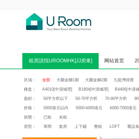
租房請找UROOMHK[JJ房東]
网站首页
2
区域：
全部
大圍金獅1期
大圍金獅2期
九龍灣得寶
楼盘：
A4010[中浸城理]
B1804[中浸城理]
B4406[中浸
面积：
50平方呎以下
50-70平方呎
70-90平方呎
9
价格：
5000港元以内
5000-6000港元
6000-7000港元
狀態：
已租
未租
房型：
單間
套房
上下鋪
整租
LOFT
重設