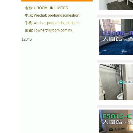
名称: UROOM HK LIMITED
电话: Wechat: poohandsomeshort
手机: wechat: poohandsomeshort
邮箱: jjowner@uroom.com.hk
12345