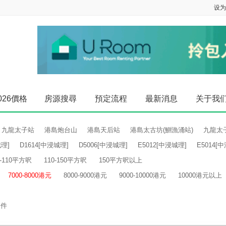
设为
026價格
房源搜尋
預定流程
最新消息
关于我
九龍太子站
港島炮台山
港島天后站
港島太古坊(鰂漁涌站)
九龍太
城理]
D1614[中浸城理]
D5006[中浸城理]
E5012[中浸城理]
E5014[
0-110平方呎
110-150平方呎
150平方呎以上
7000-8000港元
8000-9000港元
9000-10000港元
10000港元以上
条件