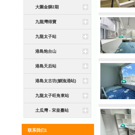
大圍金獅2期
九龍灣得寶
九龍太子站
港島炮台山
港島天后站
港島太古坊(鰂漁涌站)
九龍太子旺角東站
土瓜灣 - 宋皇臺站
联系我们1