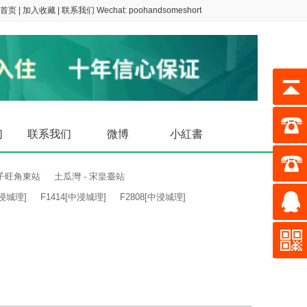
首页
|
加入收藏
|
联系我们
Wechat: poohandsomeshort
们
联系我们
微博
小紅書
poohan
子旺角東站
土瓜灣 - 宋皇臺站
中浸城理]
F1414[中浸城理]
F2808[中浸城理]
poohan