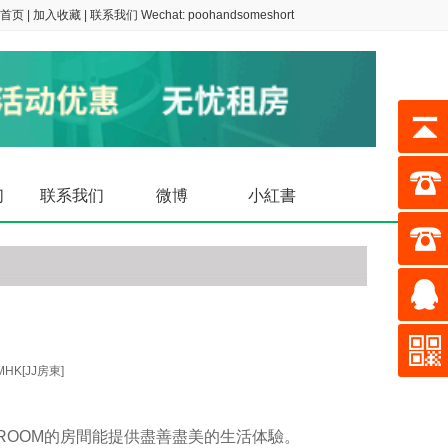
首页
|
加入收藏
|
联系我们
Wechat: poohandsomeshort
们
联系我们
微博
小紅書
poohan
poohan
MHK[JJ房東]
ROOM的房間能提供盡善盡美的生活体驗。