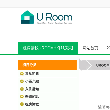
租房請找UROOMHK[JJ房東]
网站首页
2
项目分类
UROOM
常見問題
小區介紹
入住需知
學姐的話
租房流程
隨著每