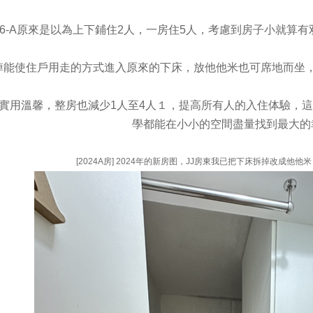
416-A原來是以為上下鋪住2人，一房住5人，考慮到房子小就
掉能使住戶用走的方式進入原來的下床，放他他米也可席地而坐
實用溫馨，整房也減少1人至4人１，提高所有人的入住体驗，這
學都能在小小的空間盡量找到最大的
[2024A房] 2024年的新房图，JJ房東我已把下床拆掉改成他